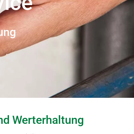
vice
tung
und Werterhaltung