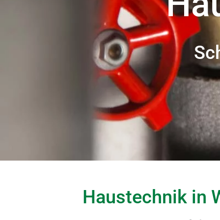
Hau
Sch
Haustechnik in W